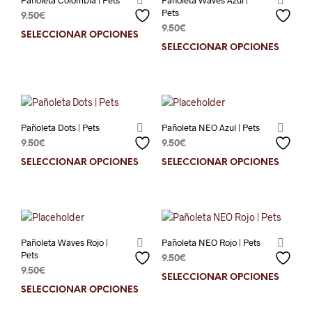
Pañoleta Colombia | Pets
Pañoleta Waves Azul |
Pets
9.50
€
9.50
€
SELECCIONAR OPCIONES
Este
SELECCIONAR OPCIONES
Este
producto
prod
tiene
tien
múltiples
múlt
variantes.
varia
Las
Las
opciones
Pañoleta Dots | Pets
Pañoleta NEO Azul | Pets
opci
se
9.50
€
9.50
€
se
pueden
SELECCIONAR OPCIONES
Este
SELECCIONAR OPCIONES
Este
pue
elegir
producto
prod
elegi
en
tiene
tien
en
la
múltiples
múlt
la
página
variantes.
varia
pági
de
Las
Las
de
producto
Pañoleta Waves Rojo |
Pañoleta NEO Rojo | Pets
opciones
opci
prod
Pets
9.50
€
se
se
9.50
€
SELECCIONAR OPCIONES
Este
pueden
pue
SELECCIONAR OPCIONES
Este
prod
elegir
elegi
producto
tien
en
en