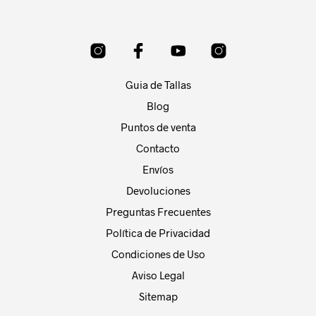
Las
opci
opciones
se
se
pue
pueden
elegi
elegir
en
en
la
Guia de Tallas
la
pági
página
de
Blog
de
prod
Puntos de venta
producto
Contacto
Envíos
Devoluciones
Preguntas Frecuentes
Política de Privacidad
Condiciones de Uso
Aviso Legal
Sitemap