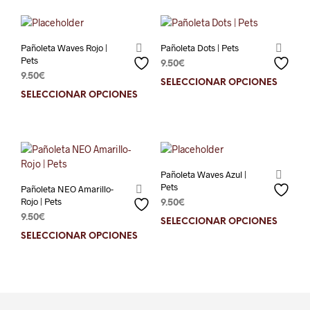
múltiples
múlt
variantes.
varia
Las
Las
Pañoleta Waves Rojo |
Pañoleta Dots | Pets
opciones
opci
Pets
9.50
€
se
se
9.50
€
SELECCIONAR OPCIONES
Este
pueden
pue
SELECCIONAR OPCIONES
Este
prod
elegir
elegi
producto
tien
en
en
tiene
múlt
la
la
múltiples
varia
página
pági
variantes.
Las
de
de
Las
opci
producto
prod
Pañoleta Waves Azul |
opciones
se
Pets
Pañoleta NEO Amarillo-
se
pue
Rojo | Pets
9.50
€
pueden
elegi
9.50
€
SELECCIONAR OPCIONES
Este
elegir
en
SELECCIONAR OPCIONES
Este
prod
en
la
producto
tien
la
pági
tiene
múlt
página
de
múltiples
varia
de
prod
variantes.
Las
producto