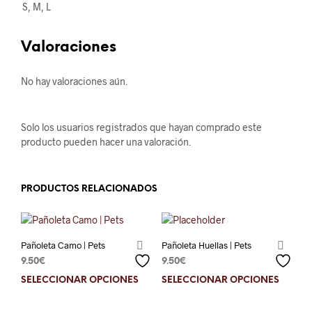
S, M, L
Valoraciones
No hay valoraciones aún.
Solo los usuarios registrados que hayan comprado este
producto pueden hacer una valoración.
PRODUCTOS RELACIONADOS
Pañoleta Camo | Pets
Pañoleta Huellas | Pets
9.50
€
9.50
€
SELECCIONAR OPCIONES
Este
SELECCIONAR OPCIONES
Este
producto
prod
tiene
tien