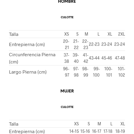
HOMBRE
CULOTTE
Talla
XS
S
M
L
XL
2XL
20-
21-
22-
Entrepierna (cm)
22-23
23-24
23-24
21
22
23
Circunferencia Pierna
37-
39-
41-
43-44
45-46
47-48
(cm)
38
40
42
96-
97-
98-
99-
100-
101-
Largo Pierna (cm)
97
98
99
100
101
102
MUJER
CULOTTE
Talla
XS
S
M
L
XL
Entrepierna (cm)
14-15
15-16
16-17
17-18
18-19