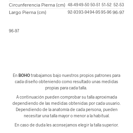
Circunferencia Pierna (cm)
48-49
49-50
50-51
51-52
52-53
Largo Pierna (cm)
96-97
92-93
93-94
94-95
95-96
96-97
En
BOHO
trabajamos bajo nuestros propios patrones para
cada diseño obteniendo como resultado unas medidas
propias para cada talla.
A continuación pueden comprobar su talla aproximada
dependiendo de las medidas obtenidas por cada usuario.
Dependiendo de la anatomía de cada persona, pueden
necesitar una talla mayor o menor a la habitual.
En caso de duda les aconsejamos elegir la talla superior.