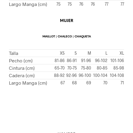
Largo Manga (cm)
75
75
76
76
77
77
MUJER
MAILLOT | CHALECO | CHAQUETA
Talla
XS
S
M
L
XL
Pecho (cm)
81-86
86-91
91-96
96-102
101-106
Cintura (cm)
65-70
70-75
75-80
80-85
85-98
Cadera (cm)
88-92
92-96
96-100
100-104
104-108
Largo Manga (cm)
67
68
69
70
71