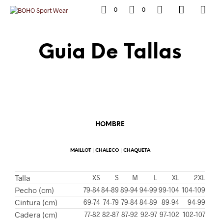
0
0
Guia De Tallas
HOMBRE
MAILLOT | CHALECO | CHAQUETA
Talla
XS
S
M
L
XL
2XL
Pecho (cm)
79-84
84-89
89-94
94-99
99-104
104-109
Cintura (cm)
69-74
74-79
79-84
84-89
89-94
94-99
Cadera (cm)
77-82
82-87
87-92
92-97
97-102
102-107