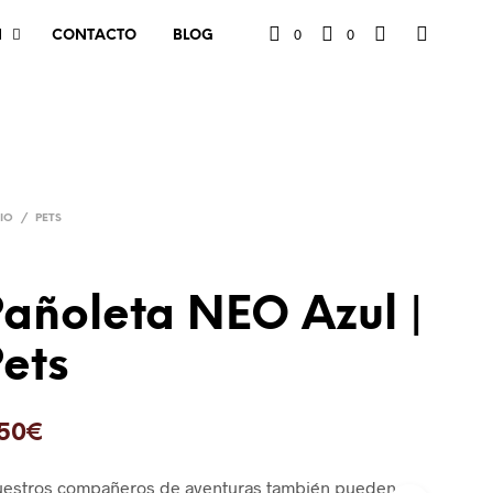
0
0
N
CONTACTO
BLOG
CIO
/
PETS
añoleta NEO Azul |
ets
.50
€
uestros compañeros de aventuras también pueden