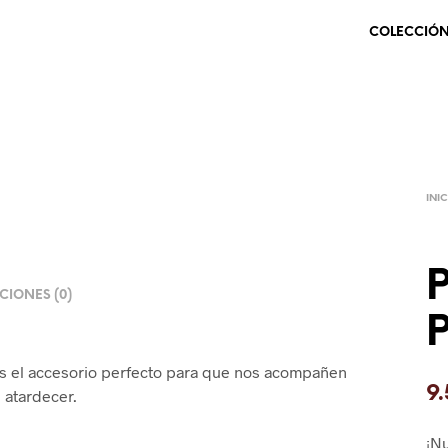
COLECCIÓ
INI
P
IONES (0)
P
s el accesorio perfecto para que nos acompañen
9
l atardecer.
¡N