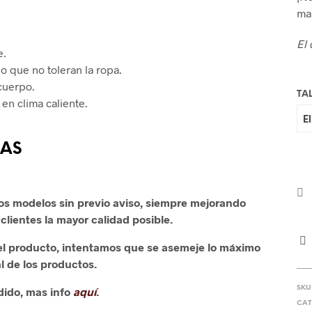
mar
El
e.
o que no toleran la ropa.
 cuerpo.
TA
en clima caliente.
LAS
os modelos sin previo aviso, siempre mejorando
clientes la mayor calidad posible.
 del producto, intentamos que se asemeje lo máximo
l de los productos.
SKU
dido, mas info
aquí
.
CAT