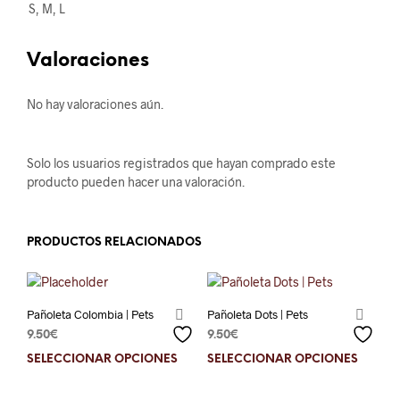
S, M, L
Valoraciones
No hay valoraciones aún.
Solo los usuarios registrados que hayan comprado este
producto pueden hacer una valoración.
PRODUCTOS RELACIONADOS
Pañoleta Colombia | Pets
Pañoleta Dots | Pets
9.50
€
9.50
€
SELECCIONAR OPCIONES
Este
SELECCIONAR OPCIONES
Este
producto
prod
tiene
tien