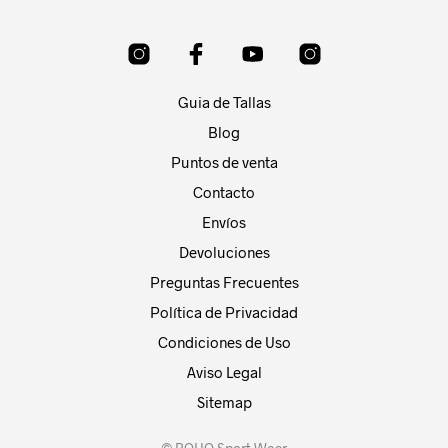
opci
pueden
se
elegir
pue
en
elegi
la
en
página
Guia de Tallas
la
de
pági
Blog
producto
de
Puntos de venta
prod
Contacto
Envíos
Devoluciones
Preguntas Frecuentes
Política de Privacidad
Condiciones de Uso
Aviso Legal
Sitemap